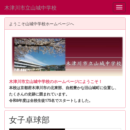
木津川市立山城中学校
Toggl
ようこそ山城中学校ホームページへ
木津川市立山城中学校のホームページにようこそ！
本校は京都府木津川市の北東部、自然豊かな旧山城町に位置し、
たくさんの史跡に囲まれています。
令和8年度は全校生徒175名でスタートしました。
女子卓球部