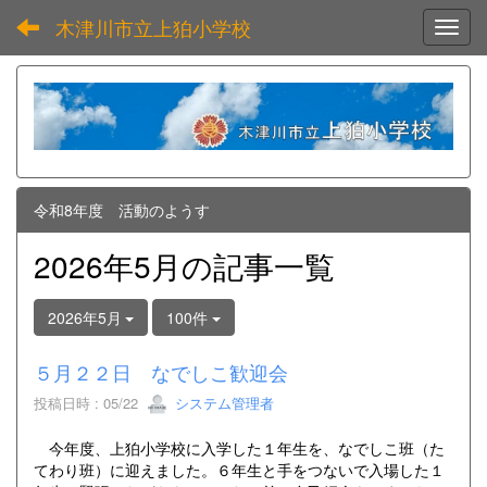
木津川市立上狛小学校
Toggl
令和8年度 活動のようす
2026年5月の記事一覧
2026年5月
100件
５月２２日 なでしこ歓迎会
投稿日時 : 05/22
システム管理者
今年度、上狛小学校に入学した１年生を、なでしこ班（た
てわり班）に迎えました。６年生と手をつないで入場した１