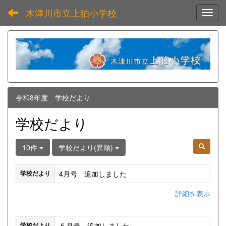
木津川市立上狛小学校
Toggl
令和8年度 学校だより
学校だより
10件
学校だより(昇順)
4月号 追加しました
学校だより
詳細を表示
５月号 追加しました
学校だより