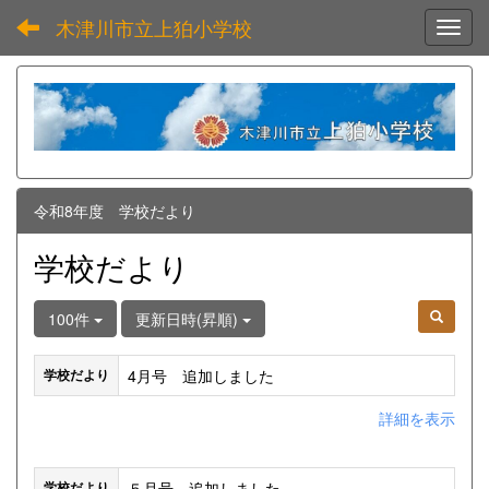
木津川市立上狛小学校
Toggl
令和8年度 学校だより
学校だより
100件
更新日時(昇順)
4月号 追加しました
学校だより
詳細を表示
５月号 追加しました
学校だより