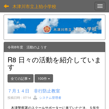
木津川市立上狛小学校
Toggl
令和8年度 活動のようす
R8 日々の活動を紹介していま
す
全ての記事
100件
７月１４日 非行防止教室
投稿日時 : 07/14
システム管理者
木津警察署のスクールサポーターに来ていただき、５年生