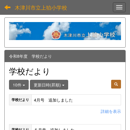
木津川市立上狛小学校
Toggl
令和8年度 学校だより
学校だより
10件
更新日時(昇順)
4月号 追加しました
学校だより
詳細を表示
５月号 追加しました
学校だより