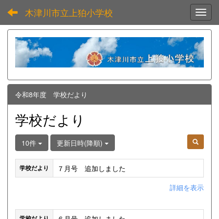
木津川市立上狛小学校
Toggl
令和8年度 学校だより
学校だより
10件
更新日時(降順)
７月号 追加しました
学校だより
詳細を表示
６月号 追加しました
学校だより