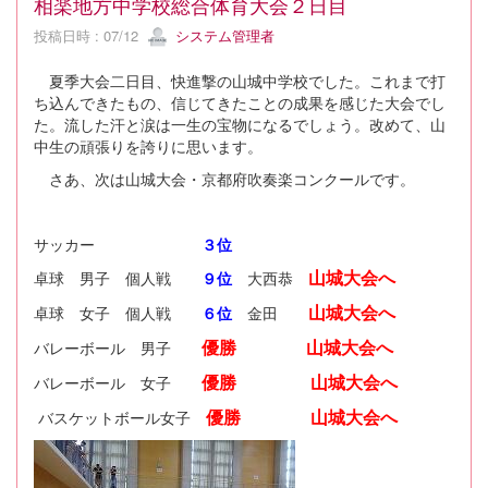
相楽地方中学校総合体育大会２日目
投稿日時 : 07/12
システム管理者
夏季大会二日目、快進撃の山城中学校でした。これまで打
ち込んできたもの、信じてきたことの成果を感じた大会でし
た。流した汗と涙は一生の宝物になるでしょう。改めて、山
中生の頑張りを誇りに思います。
さあ、次は山城大会・京都府吹奏楽コンクールです。
サッカー
３位
山城大会へ
卓球 男子 個人戦
９位
大西恭
山城大会へ
卓球 女子 個人戦
６位
金田
優勝
山城大会へ
バレーボール 男子
優勝
山城大会へ
バレーボール 女子
優勝 山城大会へ
バスケットボール女子