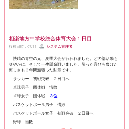
相楽地方中学校総合体育大会１日目
投稿日時 : 07/11
システム管理者
快晴の青空の元、夏季大会が行われました。どの部活動も
爽やかに、そして一生懸命戦いました。勝った喜びも負けた
悔しさも３年間頑張った勲章です。
サッカー 初戦突破 ２日目へ
卓球男子 団体戦 惜敗
卓球女子 団体戦
３位
バスケットボール男子 惜敗
バスケットボール女子 初戦突破 ２日目へ
野球 惜敗