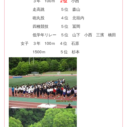
３年 100ｍ
２位
小西
走高跳 ５位 森山
砲丸投 ４位 北垣内
四種競技 ５位 冨岡
低学年リレー ５位 山下 小西 三濱 橋田
女子 ３年 100ｍ ４位 石原
1500ｍ ５位 杉本