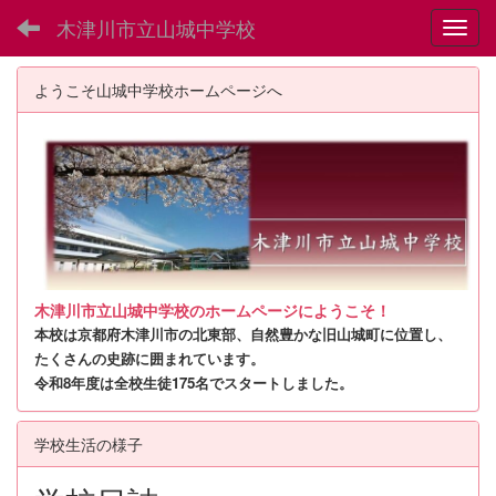
木津川市立山城中学校
Toggl
ようこそ山城中学校ホームページへ
木津川市立山城中学校のホームページにようこそ！
本校は京都府木津川市の北東部、自然豊かな旧山城町に位置し、
たくさんの史跡に囲まれています。
令和8年度は全校生徒175名でスタートしました。
学校生活の様子