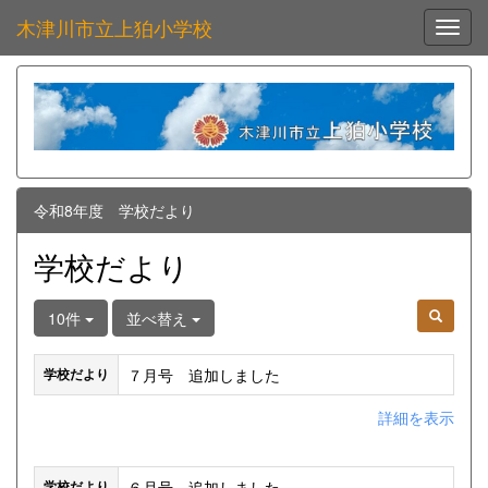
木津川市立上狛小学校
Toggl
令和8年度 学校だより
学校だより
10件
並べ替え
７月号 追加しました
学校だより
詳細を表示
６月号 追加しました
学校だより