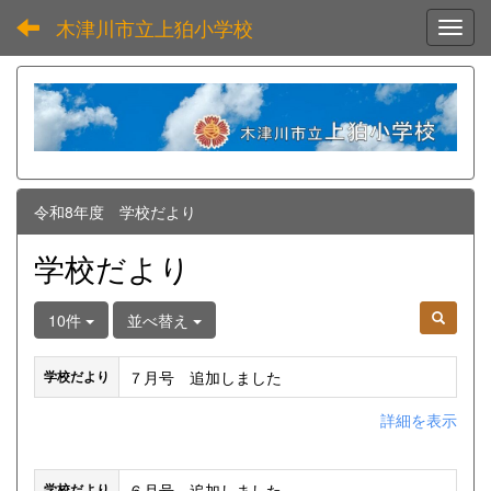
木津川市立上狛小学校
Toggl
令和8年度 学校だより
学校だより
10件
並べ替え
７月号 追加しました
学校だより
詳細を表示
６月号 追加しました
学校だより