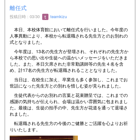
離任式
投稿日時 : 03/30
teamkizu
本日、本校体育館において離任式を行いました。今年度の
人事異動により、本校から転退職される先生方とのお別れの
式となりました。
今年度は、13名の先生方が登壇され、それぞれの先生方か
ら本校での思い出や生徒への温かいメッセージをいただきま
した。また、本日欠席された非常勤講師等の先生４名を含
め、計17名の先生方が転退職されることとなりました。
当日は、在校生に加え、卒業生も多く参加し、これまでお
世話になった先生方との別れを惜しむ姿が見られました。
生徒代表からのお別れの言葉と花束贈呈では、これまでの
感謝の気持ちが伝えられ、会場は温かい雰囲気に包まれまし
た。最後は、生徒の拍手の中、先生方が花道を通って退場さ
れました。
転退職される先生方の今後のご健勝とご活躍を心よりお祈
りいたします。