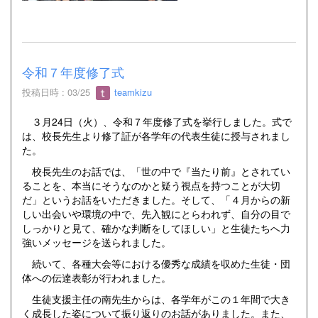
令和７年度修了式
投稿日時 : 03/25
teamkizu
３月24日（火）、令和７年度修了式を挙行しました。式で
は、校長先生より修了証が各学年の代表生徒に授与されまし
た。
校長先生のお話では、「世の中で『当たり前』とされてい
ることを、本当にそうなのかと疑う視点を持つことが大切
だ」というお話をいただきました。そして、「４月からの新
しい出会いや環境の中で、先入観にとらわれず、自分の目で
しっかりと見て、確かな判断をしてほしい」と生徒たちへ力
強いメッセージを送られました。
続いて、各種大会等における優秀な成績を収めた生徒・団
体への伝達表彰が行われました。
生徒支援主任の南先生からは、各学年がこの１年間で大き
く成長した姿について振り返りのお話がありました。また、