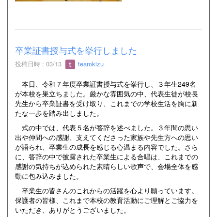
卒業証書授与式を挙行しました
投稿日時 : 03/13
teamkizu
本日、令和７年度卒業証書授与式を挙行し、３年生249名
が本校を巣立ちました。厳かな雰囲気の中、代表生徒が校長
先生から卒業証書を受け取り、これまでの学校生活を胸に新
たな一歩を踏み出しました。
式の中では、代表５名が答辞を述べました。３年間の思い
出や仲間への感謝、支えてくださった家族や先生方への思い
が語られ、卒業生の成長を感じる心温まる内容でした。さら
に、答辞の中で披露された卒業生による合唱は、これまでの
感謝の気持ちが込められた素晴らしい歌声で、会場全体を感
動に包み込みました。
卒業生の皆さんのこれからの活躍を心より願っています。
保護者の皆様、これまで本校の教育活動にご理解とご協力を
いただき、ありがとうございました。