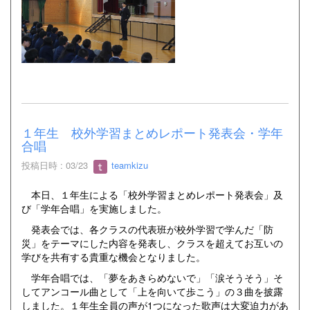
１年生 校外学習まとめレポート発表会・学年
合唱
投稿日時 : 03/23
teamkizu
本日、１年生による「校外学習まとめレポート発表会」及
び「学年合唱」を実施しました。
発表会では、各クラスの代表班が校外学習で学んだ「防
災」をテーマにした内容を発表し、クラスを超えてお互いの
学びを共有する貴重な機会となりました。
学年合唱では、「夢をあきらめないで」「涙そうそう」そ
してアンコール曲として「上を向いて歩こう」の３曲を披露
しました。１年生全員の声が1つになった歌声は大変迫力があ