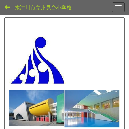
木津川市立州見台小学校
Toggl