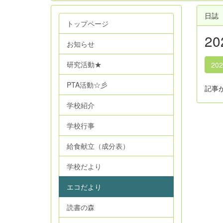
日誌
トップページ
2
お知らせ
研究活動★
20
PTA活動☆彡
記事
学校紹介
学校行事
給食献立（成分表）
学校だより
エコだより
読書の森