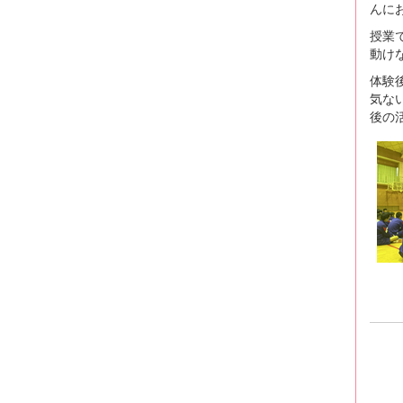
んに
授業
動け
体験
気な
後の