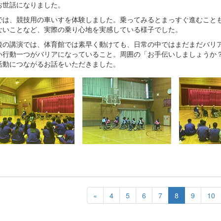
お世話になりました。
では、競技用の車いすを体験しました。乗ってみるとまっすぐ進むこと
ないことなど、実際の乗り心地を実感している様子でした。
後の講演では、体育館では素早く動けても、日常の中ではまだまだバリ
い行動一つがバリアになっていること。周囲の「お手伝いしましょうか
活動につながるお話をいただきました。
«
4
5
6
7
8
9
10