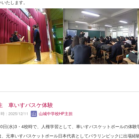
いいたします。
生 車いすバスケ体験
 : 2025/12/11
山城中学校HP主担
月10日(水)3・4校時で、人権学習として、車いすバスケットボールの体
は、元車いすバスケットボール日本代表としてパラリンピックに出場経