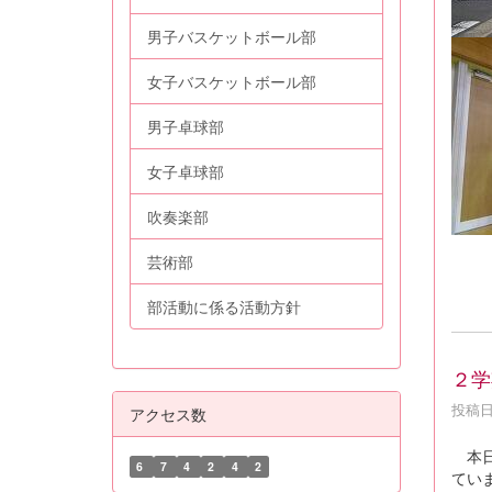
男子バスケットボール部
女子バスケットボール部
男子卓球部
女子卓球部
吹奏楽部
芸術部
部活動に係る活動方針
２学
投稿日時
アクセス数
本日
6
7
4
2
4
2
てい