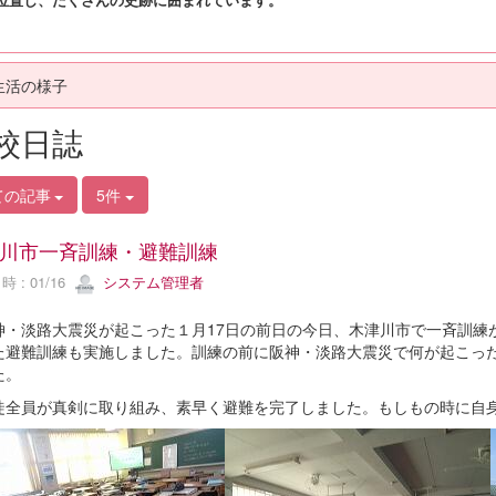
生活の様子
校日誌
ての記事
5件
川市一斉訓練・避難訓練
 : 01/16
システム管理者
・淡路大震災が起こった１月17日の前日の今日、木津川市で一斉訓練
た避難訓練も実施しました。訓練の前に阪神・淡路大震災で何が起こっ
た。
全員が真剣に取り組み、素早く避難を完了しました。もしもの時に自身