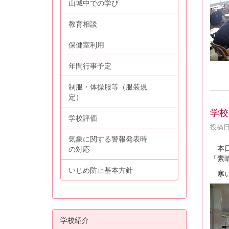
山城中での学び
教育相談
保健室利用
年間行事予定
制服・体操服等（服装規
定）
学校
学校評価
投稿日時
気象に関する警報発表時
本日
の対応
「素
いじめ防止基本方針
寒い
学校紹介