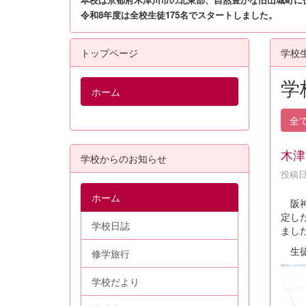
令和8年度は全校生徒175名でスタートしました。
トップページ
学校
学
ホーム
全
木津
学校からのお知らせ
投稿日時
ホーム
阪神
定し
学校日誌
まし
生徒
修学旅行
学校だより