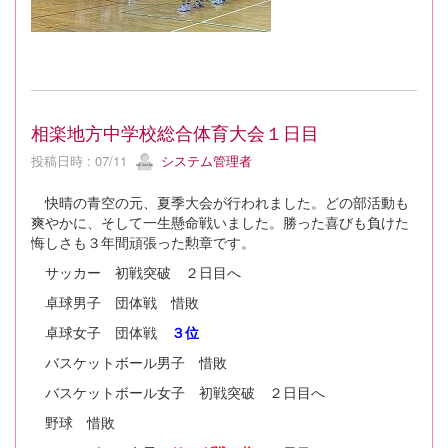
相楽地方中学校総合体育大会１日目
投稿日時 : 07/11
システム管理者
快晴の青空の元、夏季大会が行われました。どの部活動も
爽やかに、そして一生懸命戦いました。勝った喜びも負けた
悔しさも３年間頑張った勲章です。
サッカー 初戦突破 ２日目へ
卓球男子 団体戦 惜敗
卓球女子 団体戦
３位
バスケットボール男子 惜敗
バスケットボール女子 初戦突破 ２日目へ
野球 惜敗