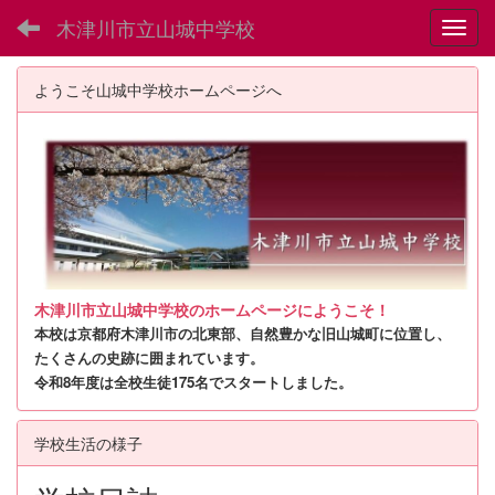
木津川市立山城中学校
Toggl
ようこそ山城中学校ホームページへ
木津川市立山城中学校のホームページにようこそ！
本校は京都府木津川市の北東部、自然豊かな旧山城町に位置し、
たくさんの史跡に囲まれています。
令和8年度は全校生徒175名でスタートしました。
学校生活の様子