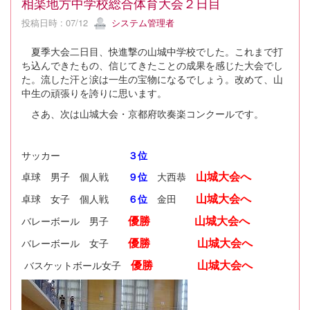
相楽地方中学校総合体育大会２日目
投稿日時 : 07/12
システム管理者
夏季大会二日目、快進撃の山城中学校でした。これまで打
ち込んできたもの、信じてきたことの成果を感じた大会でし
た。流した汗と涙は一生の宝物になるでしょう。改めて、山
中生の頑張りを誇りに思います。
さあ、次は山城大会・京都府吹奏楽コンクールです。
サッカー
３位
山城大会へ
卓球 男子 個人戦
９位
大西恭
山城大会へ
卓球 女子 個人戦
６位
金田
優勝
山城大会へ
バレーボール 男子
優勝
山城大会へ
バレーボール 女子
優勝 山城大会へ
バスケットボール女子