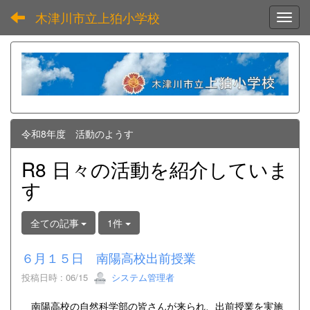
木津川市立上狛小学校
Toggl
令和8年度 活動のようす
R8 日々の活動を紹介していま
す
全ての記事
1件
６月１５日 南陽高校出前授業
投稿日時 : 06/15
システム管理者
南陽高校の自然科学部の皆さんが来られ、出前授業を実施