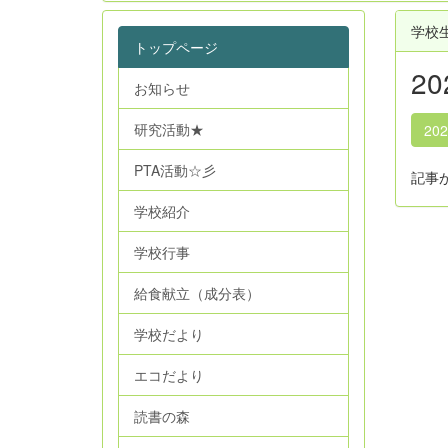
学校
トップページ
2
お知らせ
研究活動★
20
PTA活動☆彡
記事
学校紹介
学校行事
給食献立（成分表）
学校だより
エコだより
読書の森