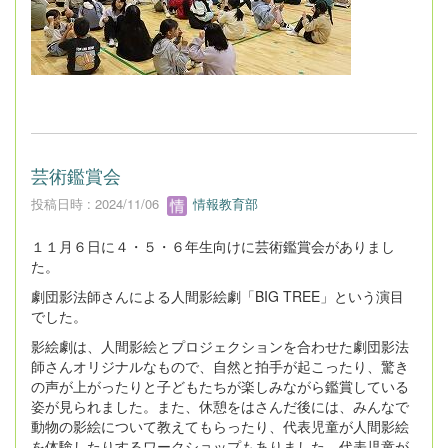
芸術鑑賞会
投稿日時 : 2024/11/06
情報教育部
１１月６日に４・５・６年生向けに芸術鑑賞会がありまし
た。
劇団影法師さんによる人間影絵劇「BIG TREE」という演目
でした。
影絵劇は、人間影絵とプロジェクションを合わせた劇団影法
師さんオリジナルなもので、自然と拍手が起こったり、驚き
の声が上がったりと子どもたちが楽しみながら鑑賞している
姿が見られました。また、休憩をはさんだ後には、みんなで
動物の影絵について教えてもらったり、代表児童が人間影絵
を体験したりするワークショップもありました。代表児童が