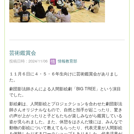
芸術鑑賞会
投稿日時 : 2024/11/06
情報教育部
１１月６日に４・５・６年生向けに芸術鑑賞会がありまし
た。
劇団影法師さんによる人間影絵劇「BIG TREE」という演目
でした。
影絵劇は、人間影絵とプロジェクションを合わせた劇団影法
師さんオリジナルなもので、自然と拍手が起こったり、驚き
の声が上がったりと子どもたちが楽しみながら鑑賞している
姿が見られました。また、休憩をはさんだ後には、みんなで
動物の影絵について教えてもらったり、代表児童が人間影絵
を体験したりするワークショップもありました。代表児童が