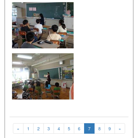
«
1
2
3
4
5
6
7
8
9
»