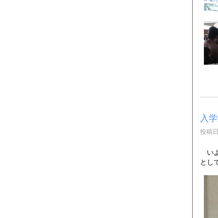
入学
投稿日時
いよ
とし