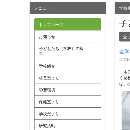
メニュー
学校
子
トップページ
お知らせ
全
子どもたち（学校）の様
全学
子
投稿日時
学校紹介
本日
く登
校長室より
は、
学習環境
保健室より
学校だより
研究活動