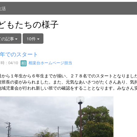
生活
どもたちの様子
ての記事
10件
年でのスタート
 : 04/10
相楽台ホームページ担当
から１年生から６年生までが揃い、２７８名でのスタートとなりました
校班長の姿がみられました。また、元気なあいさつがたくさんあり、気
地域児童会が行われ新しい班での確認をすることとなります。みなさん