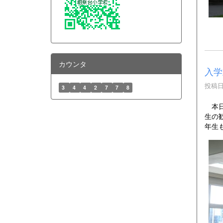
カウンタ
入学
投稿日時
3
4
4
2
7
7
8
本日
生の
年生