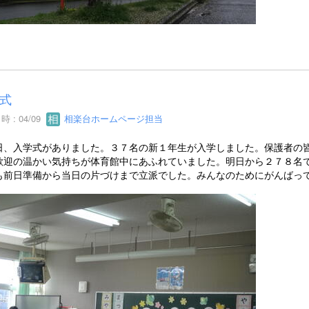
式
 : 04/09
相楽台ホームページ担当
、入学式がありました。３７名の新１年生が入学しました。保護者の皆
歓迎の温かい気持ちが体育館中にあふれていました。明日から２７８名
も前日準備から当日の片づけまで立派でした。みんなのためにがんばっ