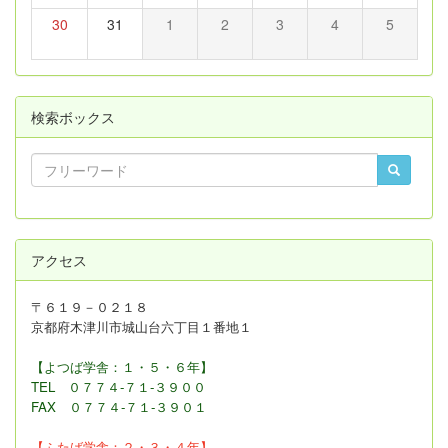
30
31
1
2
3
4
5
検索ボックス
アクセス
〒６１９－０２１８
京都府木津川市城山台六丁目１番地１
【よつば学舎：１・５・６年】
TEL ０７７４-７１-３９００
FAX
０７７４-７１-３９０１
【ふたば学舎：２・３
・４年】