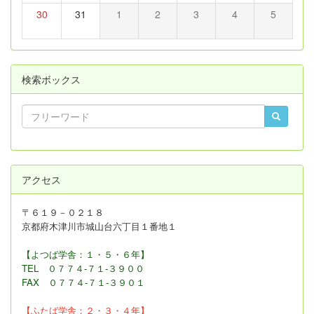
30
31
1
2
3
4
5
検索ボックス
アクセス
〒６１９－０２１８
京都府木津川市城山台六丁目１番地１
【よつば学舎：１・５・６年】
TEL ０７７４-７１-３９００
FAX
０７７４-７１-３９０１
【ふたば学舎：２・３
・４年】