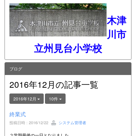
木津
川市
立州見台小学校
ブログ
2016年12月の記事一覧
2016年12月
10件
終業式
投稿日時 : 2016/12/22
システム管理者
２学期最後の一日となりました。