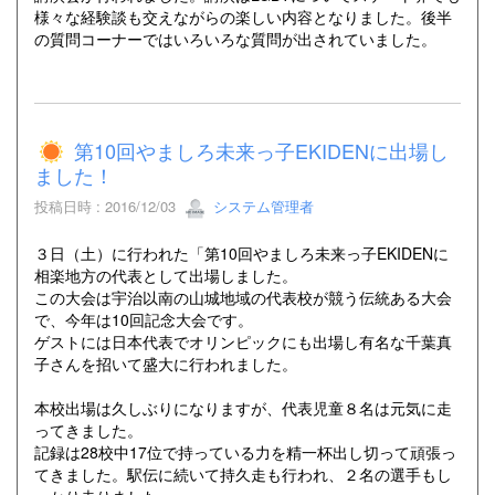
様々な経験談も交えながらの楽しい内容となりました。後半
の質問コーナーではいろいろな質問が出されていました。
第10回やましろ未来っ子EKIDENに出場し
ました！
投稿日時 : 2016/12/03
システム管理者
３日（土）に行われた「第10回やましろ未来っ子EKIDENに
相楽地方の代表として出場しました。
この大会は宇治以南の山城地域の代表校が競う伝統ある大会
で、今年は10回記念大会です。
ゲストには日本代表でオリンピックにも出場し有名な千葉真
子さんを招いて盛大に行われました。
本校出場は久しぶりになりますが、代表児童８名は元気に走
ってきました。
記録は28校中17位で持っている力を精一杯出し切って頑張っ
てきました。駅伝に続いて持久走も行われ、２名の選手もし