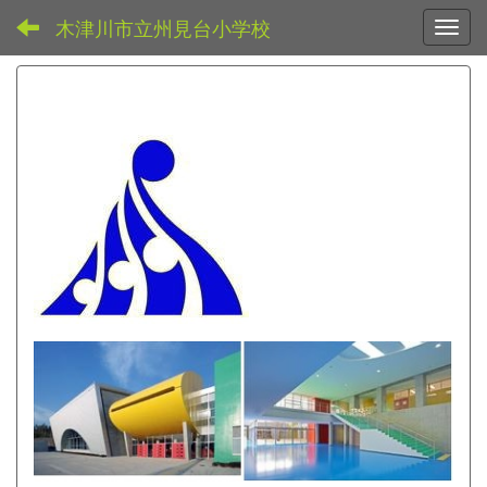
木津川市立州見台小学校
Toggl