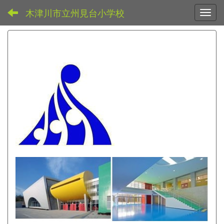
木津川市立州見台小学校
Toggl