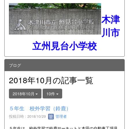
木津
川市
立州見台小学校
ブログ
2018年10月の記事一覧
2018年10月
10件
５年生 校外学習（鈴鹿）
投稿日時 : 2018/10/29
管理者
５年生は、校外学習で鈴鹿サーキットと本田の自動車工場見