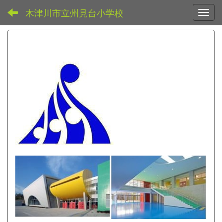
木津川市立州見台小学校
Toggl