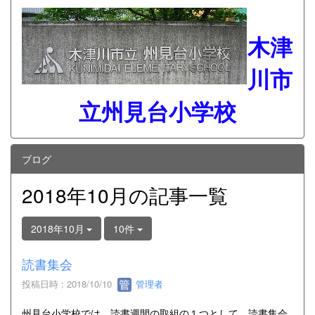
木津
川市
立州見台小学校
ブログ
2018年10月の記事一覧
2018年10月
10件
読書集会
投稿日時 : 2018/10/10
管理者
州見台小学校では、読書週間の取組の１つとして、読書集会