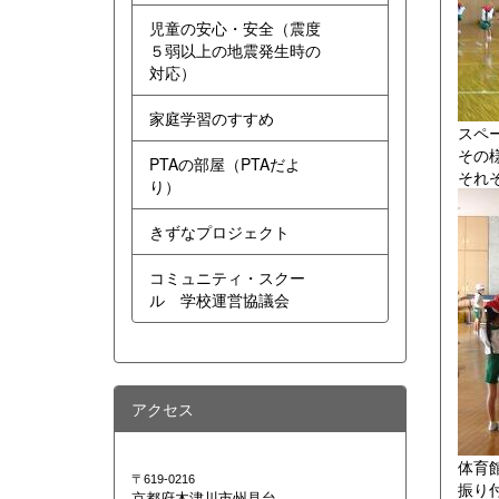
児童の安心・安全（震度
５弱以上の地震発生時の
対応）
家庭学習のすすめ
スペ
その
PTAの部屋（PTAだよ
それ
り）
きずなプロジェクト
コミュニティ・スクー
ル 学校運営協議会
アクセス
体育
〒619-0216
振り
京都府木津川市州見台