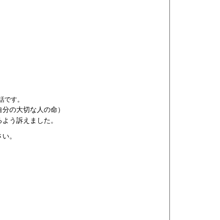
話です。
自分の大切な人の命）
るよう訴えました。
さい。