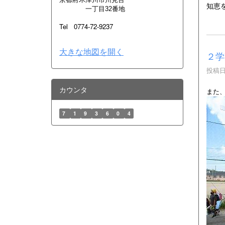
知恵
一丁目32番地
Tel 0774-72-9237
大きな地図を開く
２学
投稿日時
カウンタ
また
7
1
9
3
6
0
4