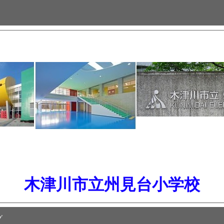
木津川市立州見台小学校
グ