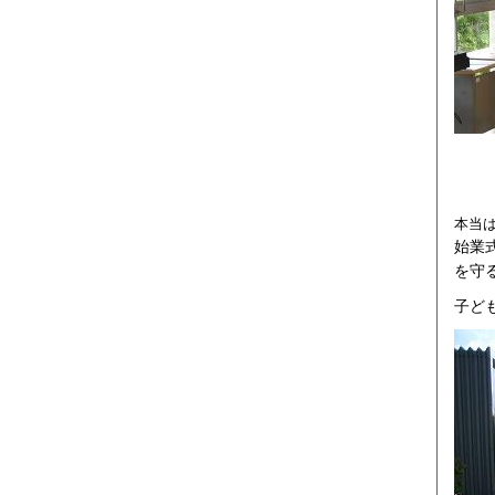
本当
始業
を守
子ど