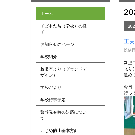
2
ホーム
子どもたち（学校）の様
20
子
工夫
お知らせのページ
投稿日時
学校紹介
新型
限り
校長室より（グランドデ
進め
ザイン）
今日
学校だより
行っ
学校行事予定
警報発令時の対応につい
て
いじめ防止基本方針