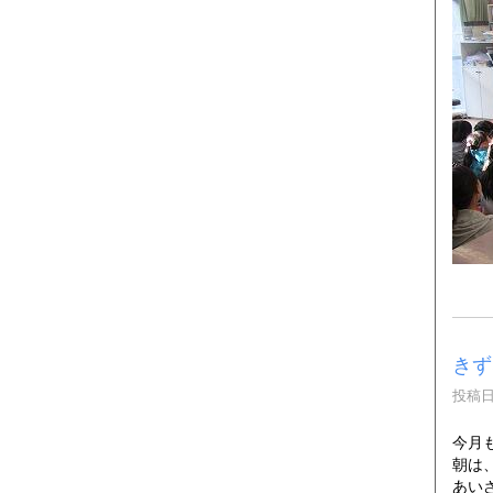
きず
投稿日時
今月
朝は
あい