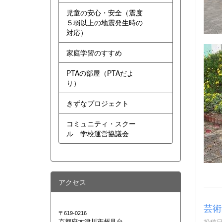
児童の安心・安全（震度
５弱以上の地震発生時の
対応）
家庭学習のすすめ
PTAの部屋（PTAだよ
り）
きずなプロジェクト
コミュニティ・スクー
ル 学校運営協議会
アクセス
芸術
〒619-0216
投稿日時
京都府木津川市州見台