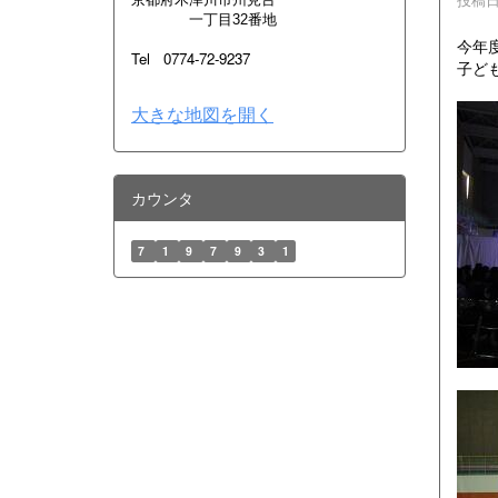
一丁目32番地
今年
Tel 0774-72-9237
子ど
大きな地図を開く
カウンタ
7
1
9
7
9
3
1