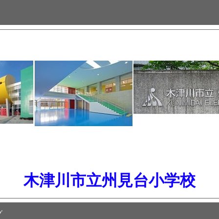
木津川市立州見台小学校
グ