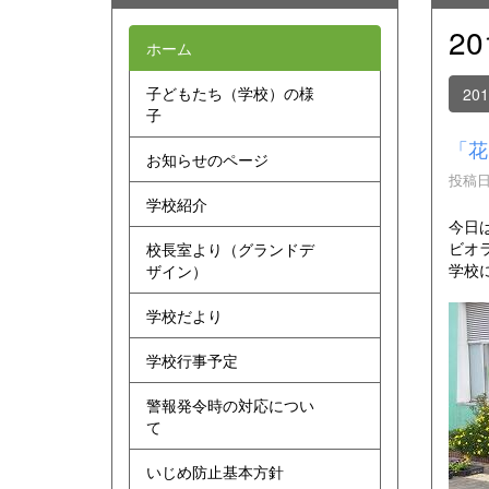
2
ホーム
子どもたち（学校）の様
20
子
「花
お知らせのページ
投稿日時
学校紹介
今日
ビオ
校長室より（グランドデ
学校
ザイン）
学校だより
学校行事予定
警報発令時の対応につい
て
いじめ防止基本方針