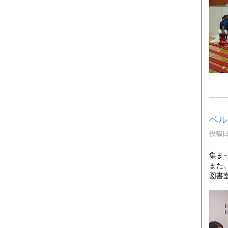
ベル
投稿日時
集ま
また
図書