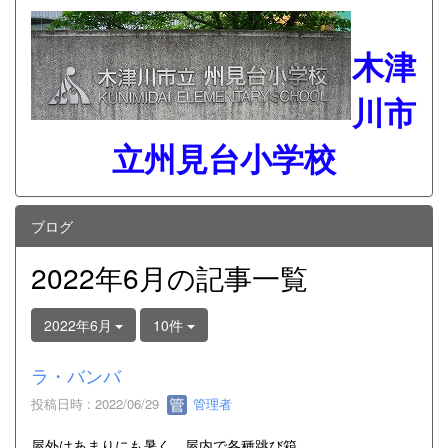
木津
川市
立州見台小学校
ブログ
2022年6月の記事一覧
2022年6月
10件
ラ・バンバ
投稿日時 : 2022/06/29
管理者
屋外はあまりにも暑く、屋内で各種跳び箱。