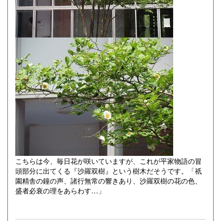
こちらは今、毎日花が咲いていますが、これが平家物語の冒
頭部分に出てくる『沙羅双樹』という樹木だそうです。「祇
園精舎の鐘の声、諸行無常の響きあり、沙羅双樹の花の色、
盛者必衰の理をあらわす…」