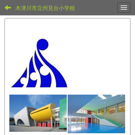
木津川市立州見台小学校
Toggl