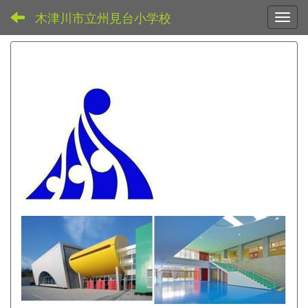
木津川市立州見台小学校
Toggl