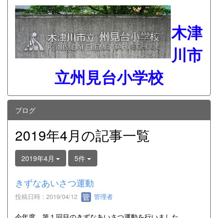
木津
川市
立州見台小学校
ブログ
2019年4月の記事一覧
2019年4月
5件
きずなあいさつ運動
投稿日時 : 2019/04/12
管理者
今年度、第１回目のきずなあいさつ運動を行いました。