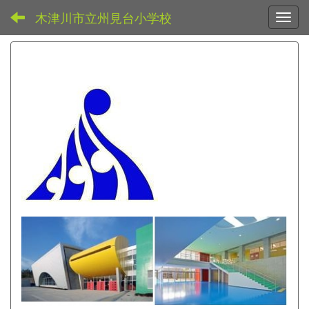
木津川市立州見台小学校
Toggl