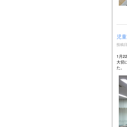
児童
投稿日時
1月
大切
た。