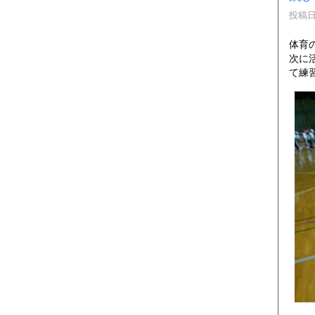
投稿日時
体育
次に
て練