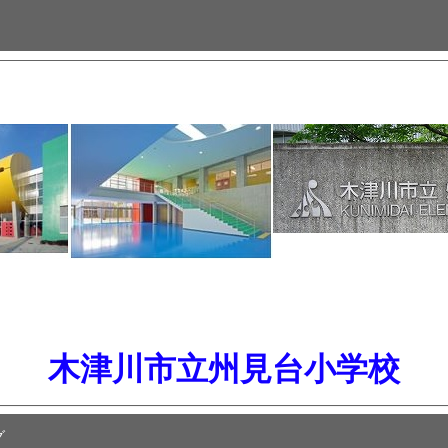
木津川市立州見台小学校
グ