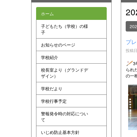
2
ホーム
子どもたち（学校）の様
20
子
プレ
お知らせのページ
投稿日時
学校紹介
られ
校長室より（グランドデ
の一
ザイン）
学校だより
学校行事予定
警報発令時の対応につい
て
いじめ防止基本方針