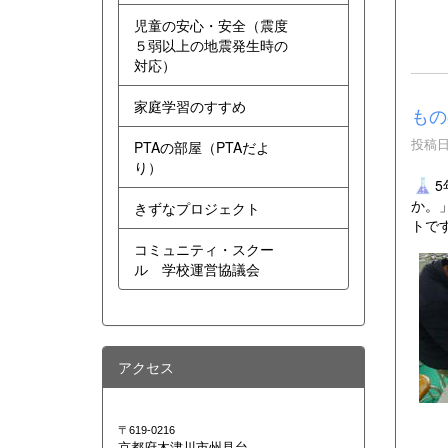
児童の安心・安全（震度
５弱以上の地震発生時の
対応）
家庭学習のすすめ
もの
投稿日時
PTAの部屋（PTAだよ
り）
か。
きずなプロジェクト
トで
コミュニティ・スクー
ル 学校運営協議会
アクセス
〒619-0216
京都府木津川市州見台