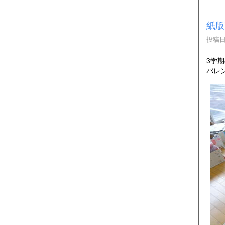
紙版
投稿日時
3学
バレ