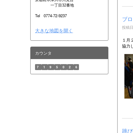
一丁目32番地
Tel 0774-72-9237
ブロ
投稿日時
大きな地図を開く
１月
協力
カウンタ
7
1
9
5
0
2
6
跳び